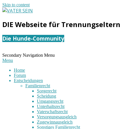
Skip to content
VATER
DIE Webseite für Trennungseltern
SEIN
Die Hunde-Community
Secondary Navigation Menu
Menu
Home
Forum
Entscheidungen
Familienrecht
Sorgerecht
Scheidung
Umgangsrecht
Unterhaltsrecht
Vaterschaftsrecht
Versorgungsausgleich
Zugewinnausgleich
Sonstiges Familienrecht