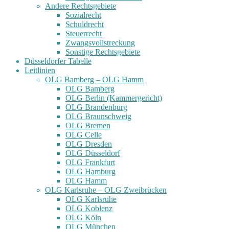
Andere Rechtsgebiete
Sozialrecht
Schuldrecht
Steuerrecht
Zwangsvollstreckung
Sonstige Rechtsgebiete
Düsseldorfer Tabelle
Leitlinien
OLG Bamberg – OLG Hamm
OLG Bamberg
OLG Berlin (Kammergericht)
OLG Brandenburg
OLG Braunschweig
OLG Bremen
OLG Celle
OLG Dresden
OLG Düsseldorf
OLG Frankfurt
OLG Hamburg
OLG Hamm
OLG Karlsruhe – OLG Zweibrücken
OLG Karlsruhe
OLG Koblenz
OLG Köln
OLG München