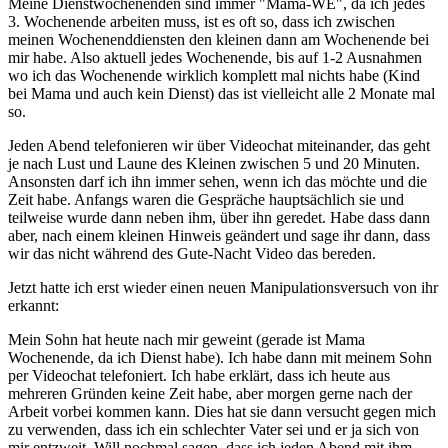
Meine Dienstwochenenden sind immer "Mama-WE", da ich jedes
3. Wochenende arbeiten muss, ist es oft so, dass ich zwischen
meinen Wochenenddiensten den kleinen dann am Wochenende bei
mir habe. Also aktuell jedes Wochenende, bis auf 1-2 Ausnahmen
wo ich das Wochenende wirklich komplett mal nichts habe (Kind
bei Mama und auch kein Dienst) das ist vielleicht alle 2 Monate mal
so.
Jeden Abend telefonieren wir über Videochat miteinander, das geht
je nach Lust und Laune des Kleinen zwischen 5 und 20 Minuten.
Ansonsten darf ich ihn immer sehen, wenn ich das möchte und die
Zeit habe. Anfangs waren die Gespräche hauptsächlich sie und
teilweise wurde dann neben ihm, über ihn geredet. Habe dass dann
aber, nach einem kleinen Hinweis geändert und sage ihr dann, dass
wir das nicht während des Gute-Nacht Video das bereden.
Jetzt hatte ich erst wieder einen neuen Manipulationsversuch von ihr
erkannt:
Mein Sohn hat heute nach mir geweint (gerade ist Mama
Wochenende, da ich Dienst habe). Ich habe dann mit meinem Sohn
per Videochat telefoniert. Ich habe erklärt, dass ich heute aus
mehreren Gründen keine Zeit habe, aber morgen gerne nach der
Arbeit vorbei kommen kann. Dies hat sie dann versucht gegen mich
zu verwenden, dass ich ein schlechter Vater sei und er ja sich von
mir entzweit. Will nochmal sagen, dass ich jeden Abend mit ihm