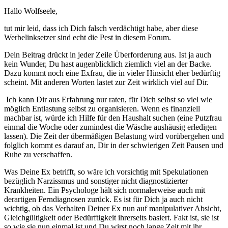
Hallo Wolfseele,
tut mir leid, dass ich Dich falsch verdächtigt habe, aber diese
Werbelinksetzer sind echt die Pest in diesem Forum.
Dein Beitrag drückt in jeder Zeile Überforderung aus. Ist ja auch
kein Wunder, Du hast augenblicklich ziemlich viel an der Backe.
Dazu kommt noch eine Exfrau, die in vieler Hinsicht eher bedürftig
scheint. Mit anderen Worten lastet zur Zeit wirklich viel auf Dir.
Ich kann Dir aus Erfahrung nur raten, für Dich selbst so viel wie
möglich Entlastung selbst zu organisieren. Wenn es finanziell
machbar ist, würde ich Hilfe für den Haushalt suchen (eine Putzfrau
einmal die Woche oder zumindest die Wäsche aushäusig erledigen
lassen). Die Zeit der übermäßigen Belastung wird vorübergehen und
folglich kommt es darauf an, Dir in der schwierigen Zeit Pausen und
Ruhe zu verschaffen.
Was Deine Ex betrifft, so wäre ich vorsichtig mit Spekulationen
bezüglich Narzissmus und sonstiger nicht diagnostizierter
Krankheiten. Ein Psychologe hält sich normalerweise auch mit
derartigen Ferndiagnosen zurück. Es ist für Dich ja auch nicht
wichtig, ob das Verhalten Deiner Ex nun auf manipulativer Absicht,
Gleichgültigkeit oder Bedürftigkeit ihrerseits basiert. Fakt ist, sie ist
so wie sie nun einmal ist und Du wirst noch lange Zeit mit ihr