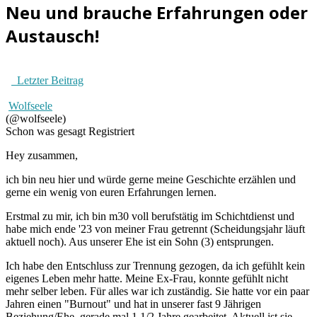
Neu und brauche Erfahrungen oder
Austausch!
Letzter Beitrag
Wolfseele
(@wolfseele)
Schon was gesagt
Registriert
Hey zusammen,
ich bin neu hier und würde gerne meine Geschichte erzählen und
gerne ein wenig von euren Erfahrungen lernen.
Erstmal zu mir, ich bin m30 voll berufstätig im Schichtdienst und
habe mich ende '23 von meiner Frau getrennt (Scheidungsjahr läuft
aktuell noch). Aus unserer Ehe ist ein Sohn (3) entsprungen.
Ich habe den Entschluss zur Trennung gezogen, da ich gefühlt kein
eigenes Leben mehr hatte. Meine Ex-Frau, konnte gefühlt nicht
mehr selber leben. Für alles war ich zuständig. Sie hatte vor ein paar
Jahren einen "Burnout" und hat in unserer fast 9 Jährigen
Beziehung/Ehe, gerade mal 1 1/2 Jahre gearbeitet. Aktuell ist sie