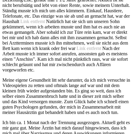
nicht berufstätig und lebt von einer Rente, sowie meinem Unterhalt.
Ständig musste ich mich um alles kümmern. Einkauf, Haustiere,
Telefonate, etc. Das einzige was sie ab und an gemacht hat, war der
Haushalt
Link entfernt
Natürlich hat sie sich um unseren Sohn
gekümmert, wenn ich arbeiten musste und ihm hat es auch nie an
etwas gemangelt. Aber sobald ich zur Türe rein kam, war er direkt
bei mir und ich hab dann alles mit ihm zusammen gemacht. Selbst
bei Arztterminen musste ich ihn mitnehmen, weil sie nicht aus dem
Bett kam wenn ich krank oder frei war
Link entfernt
Nach der
Arbeit musste ich immer sofort anrufen, ansonsten gab es meistens
einen "Anschiss". Kam ich mal nicht pünktlich raus, war sie sofort
schlecht gelaunt und hat mir zwischendurch auch Affären
vorgeworfen etc.
Meine eigene Gesundheit litt sehr darunter, da ich mich versuchte in
Videospielen zu retten und oftmals lange auf war und mit dem
kleinen früh wieder aufgestanden bin. Es ging so weit, dass ich
selber einen Zusammenbruch hatte und in dieser zeit mich selber
und das Kind versorgen musste. Zum Glück habe ich schnell einen
guten Psychologen gefunden, der mich in Zusammenarbeit mit
meiner Hausärztin gut behandelt haben und es auch noch tun.
Ich bin ca. 1 Monat nach der Trennung ausgezogen. Aktuell geht es
mir ganz gut. Meine Ärztin hat mich darauf hingewiesen, dass ich
mich mal über Narzissmus und deren Auswirkungen informieren