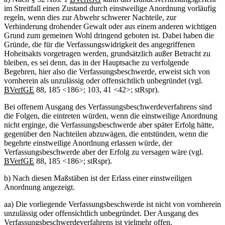
im Streitfall einen Zustand durch einstweilige Anordnung vorläufig
regeln, wenn dies zur Abwehr schwerer Nachteile, zur
Verhinderung drohender Gewalt oder aus einem anderen wichtigen
Grund zum gemeinen Wohl dringend geboten ist. Dabei haben die
Gründe, die für die Verfassungswidrigkeit des angegriffenen
Hoheitsakts vorgetragen werden, grundsätzlich außer Betracht zu
bleiben, es sei denn, das in der Hauptsache zu verfolgende
Begehren, hier also die Verfassungsbeschwerde, erweist sich von
vornherein als unzulässig oder offensichtlich unbegründet (vgl.
BVerfGE
88, 185 <186>; 103, 41 <42>; stRspr).
Bei offenem Ausgang des Verfassungsbeschwerdeverfahrens sind
die Folgen, die eintreten würden, wenn die einstweilige Anordnung
nicht erginge, die Verfassungsbeschwerde aber später Erfolg hätte,
gegenüber den Nachteilen abzuwägen, die entstünden, wenn die
begehrte einstweilige Anordnung erlassen würde, der
Verfassungsbeschwerde aber der Erfolg zu versagen wäre (vgl.
BVerfGE
88, 185 <186>; stRspr).
b) Nach diesen Maßstäben ist der Erlass einer einstweiligen
Anordnung angezeigt.
aa) Die vorliegende Verfassungsbeschwerde ist nicht von vornherein
unzulässig oder offensichtlich unbegründet. Der Ausgang des
Verfassungsbeschwerdeverfahrens ist vielmehr offen.