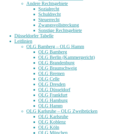
Andere Rechtsgebiete
Sozialrecht
Schuldrecht
Steuerrecht
Zwangsvollstreckung
Sonstige Rechtsgebiete
Düsseldorfer Tabelle
Leitlinien
OLG Bamberg – OLG Hamm
OLG Bamberg
OLG Berlin (Kammergericht)
OLG Brandenburg
OLG Braunschweig
OLG Bremen
OLG Celle
OLG Dresden
OLG Düsseldorf
OLG Frankfurt
OLG Hamburg
OLG Hamm
OLG Karlsruhe – OLG Zweibrücken
OLG Karlsruhe
OLG Koblenz
OLG Köln
OLG München