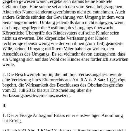
gegeben gewesen wären, ergebe sich daraus keine konkrete
Gefahrenlage. Eine solche sei auch den vom Senat beigezogenen
Akten des Namensänderungsverfahrens nicht zu entnehmen. Auch
andere Gründe stünden der Gewährung von Umgang in dem vom
Senat angeordneten Umfang jedenfalls dann nicht entgegen, wenn
ein Umgangspfleger die Ausübung des Umgangs überwache.
Körperliche Übergriffe des Kindesvaters auf seine Kinder seien
nicht zu erwarten. Die körperliche Verfassung der Kinder
rechtfertige ebenso wenig wie der von ihnen (zum Teil) geäußerte
Wille, keinen Umgang mit ihrem Vater haben zu wollen, den
Ausschluss des Umgangs. Es sei vielmehr davon auszugehen, dass
ein Umgang sich auf das Wohl der Kinder eher förderlich auswirken
werde.
2. Die Beschwerdeführerin, die mit ihrer Verfassungsbeschwerde
eine Verletzung ihres Elternrechts aus Art. 6 Abs. 2 Satz 1
GG
rügt,
begehrt, die Wirksamkeit des Beschlusses des Oberlandesgerichts
vom 23. Juli 2012 bis zur Entscheidung über die
Verfassungsbeschwerde auszusetzen.
II.
1. Der zulässige Antrag auf Erlass einer einstweiligen Anordnung
hat Erfolg.
a) Nach § 32 Abs. 1
BVerfGG
kann das Bundesverfassungsgericht