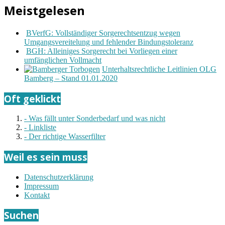
Meistgelesen
BVerfG: Vollständiger Sorgerechtsentzug wegen
Umgangsvereitelung und fehlender Bindungstoleranz
BGH: Alleiniges Sorgerecht bei Vorliegen einer
umfänglichen Vollmacht
Unterhaltsrechtliche Leitlinien OLG
Bamberg – Stand 01.01.2020
Oft geklickt
- Was fällt unter Sonderbedarf und was nicht
- Linkliste
- Der richtige Wasserfilter
Weil es sein muss
Datenschutzerklärung
Impressum
Kontakt
Suchen