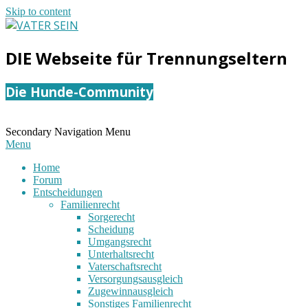
Skip to content
VATER
DIE Webseite für Trennungseltern
SEIN
Die Hunde-Community
Secondary Navigation Menu
Menu
Home
Forum
Entscheidungen
Familienrecht
Sorgerecht
Scheidung
Umgangsrecht
Unterhaltsrecht
Vaterschaftsrecht
Versorgungsausgleich
Zugewinnausgleich
Sonstiges Familienrecht