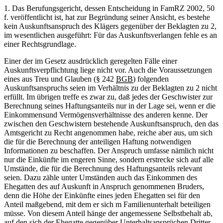
1. Das Berufungsgericht, dessen Entscheidung in FamRZ 2002, 50
f. veröffentlicht ist, hat zur Begründung seiner Ansicht, es bestehe
kein Auskunftsanspruch des Klägers gegenüber der Beklagten zu 2,
im wesentlichen ausgeführt: Für das Auskunftsverlangen fehle es an
einer Rechtsgrundlage.
Einer der im Gesetz ausdrücklich geregelten Fälle einer
Auskunftsverpflichtung liege nicht vor. Auch die Voraussetzungen
eines aus Treu und Glauben (§ 242
BGB
) folgenden
Auskunftsanspruchs seien im Verhältnis zu der Beklagten zu 2 nicht
erfüllt. Im übrigen treffe es zwar zu, daß jedes der Geschwister zur
Berechnung seines Haftungsanteils nur in der Lage sei, wenn er die
Einkommensund Vermögensverhältnisse des anderen kenne. Der
zwischen den Geschwistern bestehende Auskunftsanspruch, den das
Amtsgericht zu Recht angenommen habe, reiche aber aus, um sich
die für die Berechnung der anteiligen Haftung notwendigen
Informationen zu beschaffen. Der Anspruch umfasse nämlich nicht
nur die Einkünfte im engeren Sinne, sondern erstrecke sich auf alle
Umstände, die für die Berechnung des Haftungsanteils relevant
seien. Dazu zähle unter Umständen auch das Einkommen des
Ehegatten des auf Auskunft in Anspruch genommenen Bruders,
denn die Höhe der Einkünfte eines jeden Ehegatten sei für den
Anteil maßgebend, mit dem er sich m Familienunterhalt beteiligen
müsse. Von diesem Anteil hänge der angemessene Selbstbehalt ab,
auf den sich der Ehegatte gegenüber Unterhaltsansprüchen Dritter,