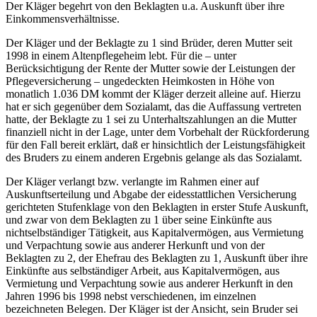
Der Kläger begehrt von den Beklagten u.a. Auskunft über ihre
Einkommensverhältnisse.
Der Kläger und der Beklagte zu 1 sind Brüder, deren Mutter seit
1998 in einem Altenpflegeheim lebt. Für die – unter
Berücksichtigung der Rente der Mutter sowie der Leistungen der
Pflegeversicherung – ungedeckten Heimkosten in Höhe von
monatlich 1.036 DM kommt der Kläger derzeit alleine auf. Hierzu
hat er sich gegenüber dem Sozialamt, das die Auffassung vertreten
hatte, der Beklagte zu 1 sei zu Unterhaltszahlungen an die Mutter
finanziell nicht in der Lage, unter dem Vorbehalt der Rückforderung
für den Fall bereit erklärt, daß er hinsichtlich der Leistungsfähigkeit
des Bruders zu einem anderen Ergebnis gelange als das Sozialamt.
Der Kläger verlangt bzw. verlangte im Rahmen einer auf
Auskunftserteilung und Abgabe der eidesstattlichen Versicherung
gerichteten Stufenklage von den Beklagten in erster Stufe Auskunft,
und zwar von dem Beklagten zu 1 über seine Einkünfte aus
nichtselbständiger Tätigkeit, aus Kapitalvermögen, aus Vermietung
und Verpachtung sowie aus anderer Herkunft und von der
Beklagten zu 2, der Ehefrau des Beklagten zu 1, Auskunft über ihre
Einkünfte aus selbständiger Arbeit, aus Kapitalvermögen, aus
Vermietung und Verpachtung sowie aus anderer Herkunft in den
Jahren 1996 bis 1998 nebst verschiedenen, im einzelnen
bezeichneten Belegen. Der Kläger ist der Ansicht, sein Bruder sei