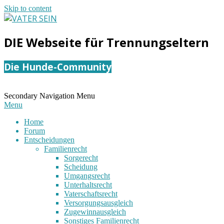
Skip to content
VATER
DIE Webseite für Trennungseltern
SEIN
Die Hunde-Community
Secondary Navigation Menu
Menu
Home
Forum
Entscheidungen
Familienrecht
Sorgerecht
Scheidung
Umgangsrecht
Unterhaltsrecht
Vaterschaftsrecht
Versorgungsausgleich
Zugewinnausgleich
Sonstiges Familienrecht