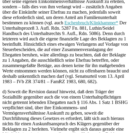
über seine eigenen Einkommensverhältnisse Auskunft zu erteilen,
sondern – falls dies von ihm verlangt wird – zusätzlich Angaben
über die Einkünfte seiner Ehefrau zu machen, jedenfalls soweit
diese erforderlich sind, um deren Anteil am Familienunterhalt
bestimmen zu können (vgl. auch
Eschenbruch/Klinkhammer*
Der
Unterhaltsprozeß 3. Aufl. Rdn. 5287 Fn. 881, Luthin/Seidel
Handbuch des Unterhaltsrechts 9. Aufl., Rdn. 5086). Denn durch
letzteren wird auch die eigene finanzielle Lage des Beklagten zu 1
beeinflußt. Hinsichtlich eines etwaigen Verlangens auf Vorlage von
Steuerbescheiden, die auf einer Zusammenveranlagung der
Ehegatten beruhen, wäre allerdings zu beachten, daß der Beklagte
zu 1 Angaben, die ausschließlich seine Ehefrau betreffen, oder
zusammengefaßte Beträge, aus denen keine für ihn maßgebenden
Werte entnommen werden können, nicht zu offenbaren braucht und
deshalb unkenntlich machen darf (vgl. Senatsurteil vom 13. April
1983 – IVb ZR 374/81 – FamRZ 1983, 680, 682).
d) Soweit die Revision darauf hinweist, daß dem Träger der
Sozialhilfe gegenüber auch die von einem Unterhaltspflichtigen
nicht getrennt lebenden Ehegatten nach § 116 Abs. 1 Satz 1 BSHG
verpflichtet sind, über ihre Einkommens- und
Vermögensverhältnisse Auskunft zu geben, soweit die
Durchführung dieses Gesetzes es erfordert, läßt sich auch hieraus
nichts für einen Auskunftsanspruch des Klägers gegenüber der
Beklagten zu 2 herleiten. Vielmehr ergibt sich daraus gerade eine