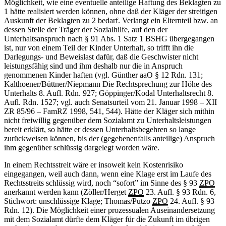
Möglichkeit, wie eine eventuelle anteilige Haftung des Beklagten zu
1 hätte realisiert werden können, ohne daß der Kläger der streitigen
Auskunft der Beklagten zu 2 bedarf. Verlangt ein Elternteil bzw. an
dessen Stelle der Träger der Sozialhilfe, auf den der
Unterhaltsanspruch nach § 91 Abs. 1 Satz 1 BSHG übergegangen
ist, nur von einem Teil der Kinder Unterhalt, so trifft ihn die
Darlegungs- und Beweislast dafür, daß die Geschwister nicht
leistungsfähig sind und ihm deshalb nur die in Anspruch
genommenen Kinder haften (vgl. Günther aaO § 12 Rdn. 131;
Kalthoener/Büttner/Niepmann Die Rechtsprechung zur Höhe des
Unterhalts 8. Aufl. Rdn. 927; Göppinger/Kodal Unterhaltsrecht 8.
Aufl. Rdn. 1527; vgl. auch Senatsurteil vom 21. Januar 1998 – XII
ZR 85/96 – FamRZ 1998, 541, 544). Hätte der Kläger sich mithin
nicht freiwillig gegenüber dem Sozialamt zu Unterhaltsleistungen
bereit erklärt, so hätte er dessen Unterhaltsbegehren so lange
zurückweisen können, bis der (gegebenenfalls anteilige) Anspruch
ihm gegenüber schlüssig dargelegt worden wäre.
In einem Rechtsstreit wäre er insoweit kein Kostenrisiko
eingegangen, weil auch dann, wenn eine Klage erst im Laufe des
Rechtsstreits schlüssig wird, noch “sofort” im Sinne des § 93
ZPO
anerkannt werden kann (Zöller/Herget
ZPO
23. Aufl. § 93 Rdn. 6,
Stichwort: unschlüssige Klage; Thomas/Putzo
ZPO
24. Aufl. § 93
Rdn. 12). Die Möglichkeit einer prozessualen Auseinandersetzung
mit dem Sozialamt dürfte dem Kläger für die Zukunft im übrigen