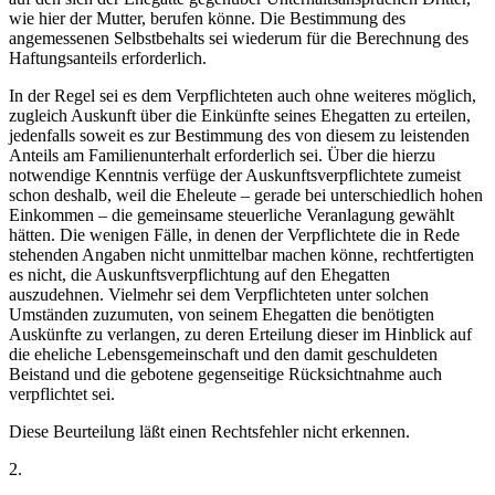
wie hier der Mutter, berufen könne. Die Bestimmung des
angemessenen Selbstbehalts sei wiederum für die Berechnung des
Haftungsanteils erforderlich.
In der Regel sei es dem Verpflichteten auch ohne weiteres möglich,
zugleich Auskunft über die Einkünfte seines Ehegatten zu erteilen,
jedenfalls soweit es zur Bestimmung des von diesem zu leistenden
Anteils am Familienunterhalt erforderlich sei. Über die hierzu
notwendige Kenntnis verfüge der Auskunftsverpflichtete zumeist
schon deshalb, weil die Eheleute – gerade bei unterschiedlich hohen
Einkommen – die gemeinsame steuerliche Veranlagung gewählt
hätten. Die wenigen Fälle, in denen der Verpflichtete die in Rede
stehenden Angaben nicht unmittelbar machen könne, rechtfertigten
es nicht, die Auskunftsverpflichtung auf den Ehegatten
auszudehnen. Vielmehr sei dem Verpflichteten unter solchen
Umständen zuzumuten, von seinem Ehegatten die benötigten
Auskünfte zu verlangen, zu deren Erteilung dieser im Hinblick auf
die eheliche Lebensgemeinschaft und den damit geschuldeten
Beistand und die gebotene gegenseitige Rücksichtnahme auch
verpflichtet sei.
Diese Beurteilung läßt einen Rechtsfehler nicht erkennen.
2.