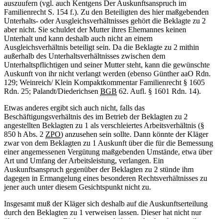
auszuufern (vgl. auch Kentgens Der Auskunftsanspruch im
Familienrecht S. 154 f.). Zu den Beteiligten des hier maßgebenden
Unterhalts- oder Ausgleichsverhältnisses gehört die Beklagte zu 2
aber nicht. Sie schuldet der Mutter ihres Ehemannes keinen
Unterhalt und kann deshalb auch nicht an einem
Ausgleichsverhältnis beteiligt sein. Da die Beklagte zu 2 mithin
außerhalb des Unterhaltsverhältnisses zwischen dem
Unterhaltspflichtigen und seiner Mutter steht, kann die gewünschte
Auskunft von ihr nicht verlangt werden (ebenso Günther aaO Rdn.
129; Weinreich/ Klein Kompaktkommentar Familienrecht § 1605
Rdn. 25; Palandt/Diederichsen
BGB
62. Aufl. § 1601 Rdn. 14).
Etwas anderes ergibt sich auch nicht, falls das
Beschäftigungsverhältnis des im Betrieb der Beklagten zu 2
angestellten Beklagten zu 1 als verschleiertes Arbeitsverhältnis (§
850 h Abs. 2
ZPO
) anzusehen sein sollte. Dann könnte der Kläger
zwar von dem Beklagten zu 1 Auskunft über die für die Bemessung
einer angemessenen Vergütung maßgebenden Umstände, etwa über
Art und Umfang der Arbeitsleistung, verlangen. Ein
Auskunftsanspruch gegenüber der Beklagten zu 2 stünde ihm
dagegen in Ermangelung eines besonderen Rechtsverhältnisses zu
jener auch unter diesem Gesichtspunkt nicht zu.
Insgesamt muß der Kläger sich deshalb auf die Auskunftserteilung
durch den Beklagten zu 1 verweisen lassen. Dieser hat nicht nur