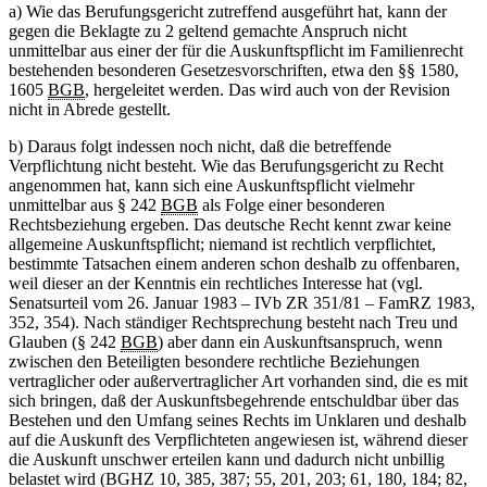
a) Wie das Berufungsgericht zutreffend ausgeführt hat, kann der
gegen die Beklagte zu 2 geltend gemachte Anspruch nicht
unmittelbar aus einer der für die Auskunftspflicht im Familienrecht
bestehenden besonderen Gesetzesvorschriften, etwa den §§ 1580,
1605
BGB
, hergeleitet werden. Das wird auch von der Revision
nicht in Abrede gestellt.
b) Daraus folgt indessen noch nicht, daß die betreffende
Verpflichtung nicht besteht. Wie das Berufungsgericht zu Recht
angenommen hat, kann sich eine Auskunftspflicht vielmehr
unmittelbar aus § 242
BGB
als Folge einer besonderen
Rechtsbeziehung ergeben. Das deutsche Recht kennt zwar keine
allgemeine Auskunftspflicht; niemand ist rechtlich verpflichtet,
bestimmte Tatsachen einem anderen schon deshalb zu offenbaren,
weil dieser an der Kenntnis ein rechtliches Interesse hat (vgl.
Senatsurteil vom 26. Januar 1983 – IVb ZR 351/81 – FamRZ 1983,
352, 354). Nach ständiger Rechtsprechung besteht nach Treu und
Glauben (§ 242
BGB
) aber dann ein Auskunftsanspruch, wenn
zwischen den Beteiligten besondere rechtliche Beziehungen
vertraglicher oder außervertraglicher Art vorhanden sind, die es mit
sich bringen, daß der Auskunftsbegehrende entschuldbar über das
Bestehen und den Umfang seines Rechts im Unklaren und deshalb
auf die Auskunft des Verpflichteten angewiesen ist, während dieser
die Auskunft unschwer erteilen kann und dadurch nicht unbillig
belastet wird (BGHZ 10, 385, 387; 55, 201, 203; 61, 180, 184; 82,