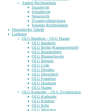
Andere Rechtsgebiete
Sozialrecht
Schuldrecht
Steuerrecht
Zwangsvollstreckung
Sonstige Rechtsgebiete
Düsseldorfer Tabelle
Leitlinien
OLG Bamberg – OLG Hamm
OLG Bamberg
OLG Berlin (Kammergericht)
OLG Brandenburg
OLG Braunschweig
OLG Bremen
OLG Celle
OLG Dresden
OLG Düsseldorf
OLG Frankfurt
OLG Hamburg
OLG Hamm
OLG Karlsruhe – OLG Zweibrücken
OLG Karlsruhe
OLG Koblenz
OLG Köln
OLG München