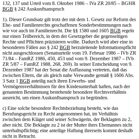
132, 137 und Urteil vom 8. Oktober 1986 – IVa ZR 20/85 – BGHR
BGB
§ 242 Auskunftsanspruch
1). Dieser Grundsatz gilt trotz der mit dem 1. Gesetz zur Reform des
Ehe- und Familienrechts geschaffenen Sonderbestimmungen nach
wie vor auch im Familienrecht. Die §§ 1580 und 1605
BGB
regeln
nur einen Teilbereich, in dem der Gesetzgeber die gegenseitigen
Rechte und Pflichten präzisieren wollte. Dadurch wird aber eine in
besonderen Fällen aus § 242
BGB
herzuleitende Informationspflicht
nicht ausgeschlossen (Senatsurteile vom 19. Februar 1986 – IVb ZR
71/84 – FamRZ 1986, 450, 453 und vom 9. Dezember 1987 – IVb
ZR 5/87 – FamRZ 1988, 268, 269). In seiner Entscheidung von 9.
Dezember 1987 hat der Senat die Auffassung vertreten, daß das
zwischen Eltern, die als gleich nahe Verwandte gemäß § 1606 Abs.
3 Satz 1
BGB
anteilig nach ihren Erwerbs- und
Vermögensverhältnissen für den Kindesunterhalt haften, nach der
genannten Bestimmung bestehende besondere Rechtsverhältnis
ausreicht, um einen Auskunftsanspruch zu begründen.
c) Eine solche besondere Rechtsbeziehung besteht, wie das
Berufungsgericht zu Recht angenommen hat, im Verhältnis
zwischen dem Kläger und seiner Schwägerin, der Beklagten zu 2,
aber nicht. Die Beklagte zu 2 ist der Mutter ihres Ehemannes nicht
unterhaltspflichtig; eine anteilige Haftung ihrerseits kommt deshalb
nicht in Betracht.