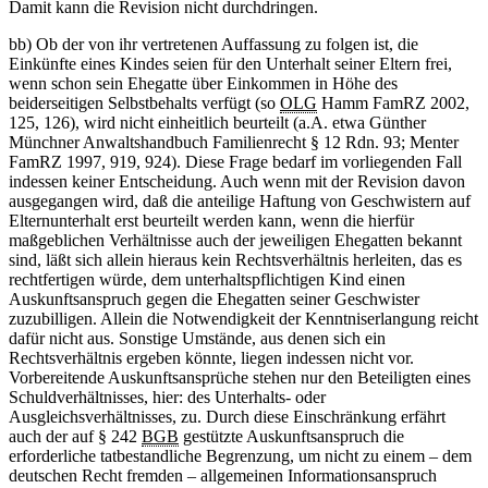
Damit kann die Revision nicht durchdringen.
bb) Ob der von ihr vertretenen Auffassung zu folgen ist, die
Einkünfte eines Kindes seien für den Unterhalt seiner Eltern frei,
wenn schon sein Ehegatte über Einkommen in Höhe des
beiderseitigen Selbstbehalts verfügt (so
OLG
Hamm FamRZ 2002,
125, 126), wird nicht einheitlich beurteilt (a.A. etwa Günther
Münchner Anwaltshandbuch Familienrecht § 12 Rdn. 93; Menter
FamRZ 1997, 919, 924). Diese Frage bedarf im vorliegenden Fall
indessen keiner Entscheidung. Auch wenn mit der Revision davon
ausgegangen wird, daß die anteilige Haftung von Geschwistern auf
Elternunterhalt erst beurteilt werden kann, wenn die hierfür
maßgeblichen Verhältnisse auch der jeweiligen Ehegatten bekannt
sind, läßt sich allein hieraus kein Rechtsverhältnis herleiten, das es
rechtfertigen würde, dem unterhaltspflichtigen Kind einen
Auskunftsanspruch gegen die Ehegatten seiner Geschwister
zuzubilligen. Allein die Notwendigkeit der Kenntniserlangung reicht
dafür nicht aus. Sonstige Umstände, aus denen sich ein
Rechtsverhältnis ergeben könnte, liegen indessen nicht vor.
Vorbereitende Auskunftsansprüche stehen nur den Beteiligten eines
Schuldverhältnisses, hier: des Unterhalts- oder
Ausgleichsverhältnisses, zu. Durch diese Einschränkung erfährt
auch der auf § 242
BGB
gestützte Auskunftsanspruch die
erforderliche tatbestandliche Begrenzung, um nicht zu einem – dem
deutschen Recht fremden – allgemeinen Informationsanspruch