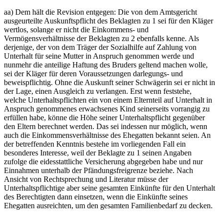
aa) Dem hält die Revision entgegen: Die von dem Amtsgericht
ausgeurteilte Auskunftspflicht des Beklagten zu 1 sei für den Kläger
wertlos, solange er nicht die Einkommens- und
Vermögensverhältnisse der Beklagten zu 2 ebenfalls kenne. Als
derjenige, der von dem Träger der Sozialhilfe auf Zahlung von
Unterhalt für seine Mutter in Anspruch genommen werde und
nunmehr die anteilige Haftung des Bruders geltend machen wolle,
sei der Kläger für deren Voraussetzungen darlegungs- und
beweispflichtig. Ohne die Auskunft seiner Schwägerin sei er nicht in
der Lage, einen Ausgleich zu verlangen. Erst wenn feststehe,
welche Unterhaltspflichten ein von einem Elternteil auf Unterhalt in
Anspruch genommenes erwachsenes Kind seinerseits vorrangig zu
erfüllen habe, könne die Höhe seiner Unterhaltspflicht gegenüber
den Eltern berechnet werden. Das sei indessen nur möglich, wenn
auch die Einkommensverhältnisse des Ehegatten bekannt seien. An
der betreffenden Kenntnis bestehe im vorliegenden Fall ein
besonderes Interesse, weil der Beklagte zu 1 seinen Angaben
zufolge die eidesstattliche Versicherung abgegeben habe und nur
Einnahmen unterhalb der Pfändungsfreigrenze beziehe. Nach
Ansicht von Rechtsprechung und Literatur müsse der
Unterhaltspflichtige aber seine gesamten Einkünfte für den Unterhalt
des Berechtigten dann einsetzen, wenn die Einkünfte seines
Ehegatten ausreichten, um den gesamten Familienbedarf zu decken.