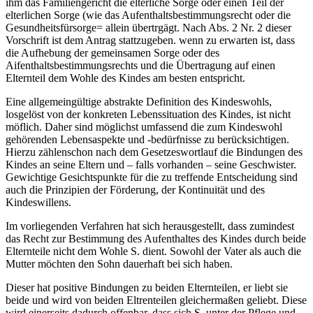
ihm das Familiengericht die elterliche Sorge oder einen Teil der
elterlichen Sorge (wie das Aufenthaltsbestimmungsrecht oder die
Gesundheitsfürsorge= allein übertrgägt. Nach Abs. 2 Nr. 2 dieser
Vorschrift ist dem Antrag stattzugeben. wenn zu erwarten ist, dass
die Aufhebung der gemeinsamen Sorge oder des
Aifenthaltsbestimmungsrechts und die Übertragung auf einen
Elternteil dem Wohle des Kindes am besten entspricht.
Eine allgemeingültige abstrakte Definition des Kindeswohls,
losgelöst von der konkreten Lebenssituation des Kindes, ist nicht
möflich. Daher sind möglichst umfassend die zum Kindeswohl
gehörenden Lebensaspekte und -bedürfnisse zu berücksichtigen.
Hierzu zählenschon nach dem Gesetzeswortlauf die Bindungen des
Kindes an seine Eltern und – falls vorhanden – seine Geschwister.
Gewichtige Gesichtspunkte für die zu treffende Entscheidung sind
auch die Prinzipien der Förderung, der Kontinuität und des
Kindeswillens.
Im vorliegenden Verfahren hat sich herausgestellt, dass zumindest
das Recht zur Bestimmung des Aufenthaltes des Kindes durch beide
Elternteile nicht dem Wohle S. dient. Sowohl der Vater als auch die
Mutter möchten den Sohn dauerhaft bei sich haben.
Dieser hat positive Bindungen zu beiden Elternteilen, er liebt sie
beide und wird von beiden Eltrenteilen gleichermaßen geliebt. Diese
wird einerseits dadurch offenbar, dass sich S. unter der Pflege und