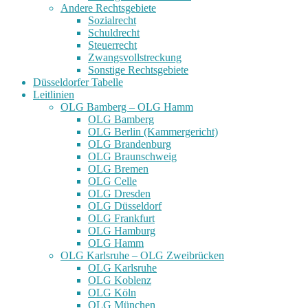
Andere Rechtsgebiete
Sozialrecht
Schuldrecht
Steuerrecht
Zwangsvollstreckung
Sonstige Rechtsgebiete
Düsseldorfer Tabelle
Leitlinien
OLG Bamberg – OLG Hamm
OLG Bamberg
OLG Berlin (Kammergericht)
OLG Brandenburg
OLG Braunschweig
OLG Bremen
OLG Celle
OLG Dresden
OLG Düsseldorf
OLG Frankfurt
OLG Hamburg
OLG Hamm
OLG Karlsruhe – OLG Zweibrücken
OLG Karlsruhe
OLG Koblenz
OLG Köln
OLG München