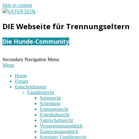
Skip to content
VATER
DIE Webseite für Trennungseltern
SEIN
Die Hunde-Community
Secondary Navigation Menu
Menu
Home
Forum
Entscheidungen
Familienrecht
Sorgerecht
Scheidung
Umgangsrecht
Unterhaltsrecht
Vaterschaftsrecht
Versorgungsausgleich
Zugewinnausgleich
Sonstiges Familienrecht