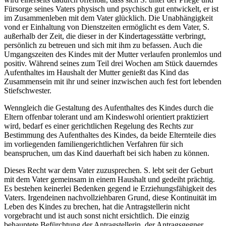
Fürsorge seines Vaters physisch und psychisch gut entwickelt, er ist
im Zusammenleben mit dem Vater glücklich. Die Unabhängigkeit
vond er Einhaltung von Dienstzeiten ermöglicht es dem Vater, S.
außerhalb der Zeit, die dieser in der Kindertagesstätte verbringt,
persönlich zu betreuen und sich mit ihm zu befassen. Auch die
Umgangszeiten des Kindes mit der Mutter verlaufen pronlemlos und
positiv. Während seines zum Teil drei Wochen am Stück dauerndes
Aufenthaltes im Haushalt der Mutter genießt das Kind das
Zusammensein mit ihr und seiner inzwischen auch fest fort lebenden
Stiefschwester.
Wenngleich die Gestaltung des Aufenthaltes des Kindes durch die
Eltern offenbar tolerant und am Kindeswohl orientiert praktiziert
wird, bedarf es einer gerichtlichen Regelung des Rechts zur
Bestimmung des Aufenthaltes des Kindes, da beide Elternteile dies
im vorliegenden familiengerichtlichen Verfahren für sich
beanspruchen, um das Kind dauerhaft bei sich haben zu können.
Dieses Recht war dem Vater zuzusprechen. S. lebt seit der Geburt
mit dem Vater gemeinsam in einem Haushalt und gedeiht prächtig.
Es bestehen keinerlei Bedenken gegend ie Erziehungsfähigkeit des
Vaters. Irgendeinen nachvollziehbaren Grund, diese Kontinuität im
Leben des Kindes zu brechen, hat die Antragstellerin nicht
vorgebracht und ist auch sonst nicht ersichtlich. Die einzig
behauptete Befürchtung der Antragstellerin, der Antragsgegner