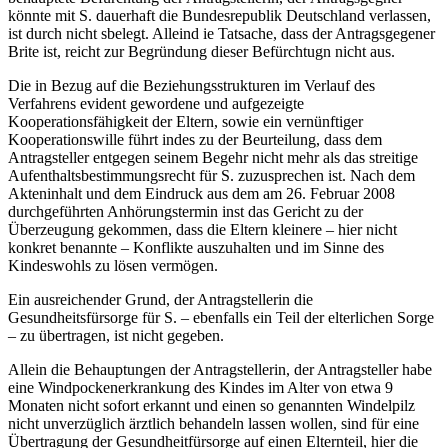
könnte mit S. dauerhaft die Bundesrepublik Deutschland verlassen,
ist durch nicht sbelegt. Alleind ie Tatsache, dass der Antragsgegener
Brite ist, reicht zur Begründung dieser Befürchtugn nicht aus.
Die in Bezug auf die Beziehungsstrukturen im Verlauf des
Verfahrens evident gewordene und aufgezeigte
Kooperationsfähigkeit der Eltern, sowie ein vernünftiger
Kooperationswille führt indes zu der Beurteilung, dass dem
Antragsteller entgegen seinem Begehr nicht mehr als das streitige
Aufenthaltsbestimmungsrecht für S. zuzusprechen ist. Nach dem
Akteninhalt und dem Eindruck aus dem am 26. Februar 2008
durchgeführten Anhörungstermin inst das Gericht zu der
Überzeugung gekommen, dass die Eltern kleinere – hier nicht
konkret benannte – Konflikte auszuhalten und im Sinne des
Kindeswohls zu lösen vermögen.
Ein ausreichender Grund, der Antragstellerin die
Gesundheitsfürsorge für S. – ebenfalls ein Teil der elterlichen Sorge
– zu übertragen, ist nicht gegeben.
Allein die Behauptungen der Antragstellerin, der Antragsteller habe
eine Windpockenerkrankung des Kindes im Alter von etwa 9
Monaten nicht sofort erkannt und einen so genannten Windelpilz
nicht unverzüglich ärztlich behandeln lassen wollen, sind für eine
Übertragung der Gesundheitfürsorge auf einen Elternteil, hier die