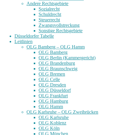
Andere Rechtsgebiete
Sozialrecht
Schuldrecht
Steuerrecht
Zwangsvollstreckung
Sonstige Rechtsgebiete
Düsseldorfer Tabelle
Leitlinien
OLG Bamberg – OLG Hamm
OLG Bamberg
OLG Berlin (Kammergericht)
OLG Brandenburg
OLG Braunschweig
OLG Bremen
OLG Celle
OLG Dresden
OLG Düsseldorf
OLG Frankfurt
OLG Hamburg
OLG Hamm
OLG Karlsruhe – OLG Zweibrücken
OLG Karlsruhe
OLG Koblenz
OLG Köln
OLG München