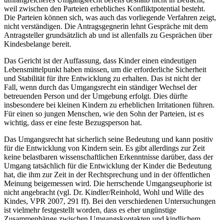
weil zwischen den Parteien erhebliches Konfliktpotential besteht.
Die Parteien können sich, was auch das vorliegende Verfahren zeigt,
nicht verständigen. Die Antragsgegnerin lehnt Gespräche mit dem
Antragsteller grundsätzlich ab und ist allenfalls zu Gesprächen über
Kindesbelange bereit.
Das Gericht ist der Auffassung, dass Kinder einen eindeutigen
Lebensmittelpunkt haben müssen, um die erforderliche Sicherheit
und Stabilität für ihre Entwicklung zu erhalten. Das ist nicht der
Fall, wenn durch das Umgangsrecht ein ständiger Wechsel der
betreuenden Person und der Umgebung erfolgt. Dies dürfte
insbesondere bei kleinen Kindern zu erheblichen Irritationen führen.
Für einen so jungen Menschen, wie den Sohn der Parteien, ist es
wichtig, dass er eine feste Bezugsperson hat.
Das Umgangsrecht hat sicherlich seine Bedeutung und kann positiv
für die Entwicklung von Kindern sein. Es gibt allerdings zur Zeit
keine belastbaren wissenschaftlichen Erkenntnisse darüber, dass der
Umgang tatsächlich für die Entwicklung der Kinder die Bedeutung
hat, die ihm zur Zeit in der Rechtsprechung und in der öffentlichen
Meinung beigemessen wird. Die herrschende Umgangseuphorie ist
nicht angebracht (vgl. Dr. Kindler/Reinhold, Wohl und Wille des
Kindes, VPR 2007, 291 ff). Bei den verschiedenen Untersuchungen
ist vielmehr festgestellt worden, dass es eher ungünstige
Zusammenhänge zwischen Umgangskontakten und kindlichem