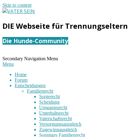
Skip to content
VATER
DIE Webseite für Trennungseltern
SEIN
Die Hunde-Community
Secondary Navigation Menu
Menu
Home
Forum
Entscheidungen
Familienrecht
Sorgerecht
Scheidung
Umgangsrecht
Unterhaltsrecht
Vaterschaftsrecht
Versorgungsausgleich
Zugewinnausgleich
Sonstiges Familienrecht