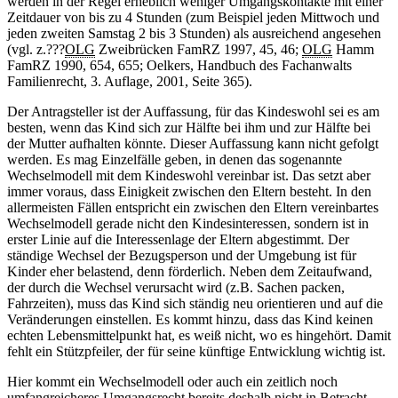
werden in der Regel erheblich weniger Umgangskontakte mit einer
Zeitdauer von bis zu 4 Stunden (zum Beispiel jeden Mittwoch und
jeden zweiten Samstag 2 bis 3 Stunden) als ausreichend angesehen
(vgl. z.???
OLG
Zweibrücken FamRZ 1997, 45, 46;
OLG
Hamm
FamRZ 1990, 654, 655; Oelkers, Handbuch des Fachanwalts
Familienrecht, 3. Auflage, 2001, Seite 365).
Der Antragsteller ist der Auffassung, für das Kindeswohl sei es am
besten, wenn das Kind sich zur Hälfte bei ihm und zur Hälfte bei
der Mutter aufhalten könnte. Dieser Auffassung kann nicht gefolgt
werden. Es mag Einzelfälle geben, in denen das sogenannte
Wechselmodell mit dem Kindeswohl vereinbar ist. Das setzt aber
immer voraus, dass Einigkeit zwischen den Eltern besteht. In den
allermeisten Fällen entspricht ein zwischen den Eltern vereinbartes
Wechselmodell gerade nicht den Kindesinteressen, sondern ist in
erster Linie auf die Interessenlage der Eltern abgestimmt. Der
ständige Wechsel der Bezugsperson und der Umgebung ist für
Kinder eher belastend, denn förderlich. Neben dem Zeitaufwand,
der durch die Wechsel verursacht wird (z.B. Sachen packen,
Fahrzeiten), muss das Kind sich ständig neu orientieren und auf die
Veränderungen einstellen. Es kommt hinzu, dass das Kind keinen
echten Lebensmittelpunkt hat, es weiß nicht, wo es hingehört. Damit
fehlt ein Stützpfeiler, der für seine künftige Entwicklung wichtig ist.
Hier kommt ein Wechselmodell oder auch ein zeitlich noch
umfangreicheres Umgangsrecht bereits deshalb nicht in Betracht,