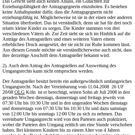
Das Gericht sieht auch keinen Anlass, ein Gutachten zur
Erziehungsfähigkeit der Antragsgegnerin einzuholen. Es bestehen
keine Anhaltspunkte dafür, dass die Antragsgegnerin nicht
erziehungsfähig ist. Möglicherweise ist sie in der einen oder anderen
Situation überfordert. Das ist verständlich, denn sie hat für drei noch
relativ kleine Kinder zu sorgen. Die Kinder stammen von drei
verschiedenen Vätern ab. Zur Zeit sieht sie sich im Hinblick auf die
Anträge des Antragstellers und eines weiteren Vaters einem
erheblichen Druck ausgesetzt, der sie nicht zur Ruhe kommen lässt.
Aus diesem Grunde möchte sie verständlicherweise auch nicht, dass
ihre derzeitige Anschrift dem Antragsteller bekannt wird.
2). Auch dem Antrag des Antragstellers auf Ausweitung des
Umgangsrechts kann nicht entsprochen werden.
Der Antragsteller besitzt bereits ein außergewöhnlich umfangreiches
Umgangsrecht. Nach der Vereinbarung vom 11.04.2008 26 UF
20/08
OLG
Köln ist er berechtigt, seinen Sohn ab Juli 2008 in den
geraden Wochen dienstags, donnerstags und freitags jeweils von
07:30 Uhr bis 10:30 Uhr und in den ungeraden Wochen dienstags
und donnerstags von 07:30 Uhr bis 10:30 Uhr und dazu samstags
von 12:00 Uhr bis sonntags 12:00 Uhr zu sich zu nehmen. Das
vereinbarte Umgangsrecht wird von den Parteien auch praktiziert,
wobei die Parteien den Umgang zeitlich um eine Stunde verschoben
haben. Bei kleineren Kindern bis zu einem Alter von 4 Jahren