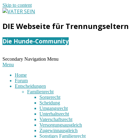
Skip to content
VATER
DIE Webseite für Trennungseltern
SEIN
Die Hunde-Community
Secondary Navigation Menu
Menu
Home
Forum
Entscheidungen
Familienrecht
Sorgerecht
Scheidung
Umgangsrecht
Unterhaltsrecht
Vaterschaftsrecht
Versorgungsausgleich
Zugewinnausgleich
Sonstiges Familienrecht