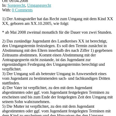
On:
09.04.2008
In:
Sorgerecht
,
Umgangsrecht
With:
0 Comments
1) Der Antragssteller hat das Recht zum Umgang mit dem Kind XX
XX, geboren am XX.10.2005, wie folgt:
* ab Mai 2008 zweimal monatlich für die Dauer von zwei Stunden.
2) Das zuständige Jugendamt des Landkreises XX ist berechtigt,
den Umgangstermin festzulegen. Es soll den Termin zunächst in
Abstimmung mit den Eltern innerhalb des nach Ziffer 1) gegebenen
Zeitraums abstimmen. Kommt einen Abstimmung mit der
Antragsgegnerin nicht zustande, ist das Jugendamt zur
eigenständigen Festlegung des Umgangstermins berechtigt und
verpflichtet.
3) Der Umgang soll als betreuter Umgang in Anwesenheit eines
vom Jugendamt zu bestimmenden sach- und fachkundigen Dritten
stattfinden.
4) Der Vater ist verpflichtet, zu den mit dem Jugendamt
abgestimmten oder ggf. vom Jugendamt festgelegten Terminen zu
erscheinen und bis zum Ende der festgelegten Zeit den Umgang mit
seinem Sohn wahrzunehmen.
5) Die Mutter ist verpflichtet, zu den mit dem Jugendamt
abgestimmten oder ggf. vom Jugendamt festgelegten Terminen mit
dem Kind zu erscheinen und den Hinweisen des den Umgang