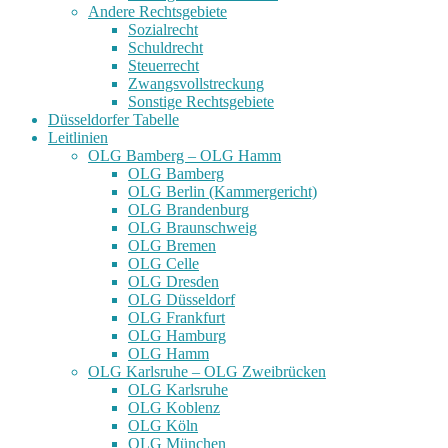
Andere Rechtsgebiete
Sozialrecht
Schuldrecht
Steuerrecht
Zwangsvollstreckung
Sonstige Rechtsgebiete
Düsseldorfer Tabelle
Leitlinien
OLG Bamberg – OLG Hamm
OLG Bamberg
OLG Berlin (Kammergericht)
OLG Brandenburg
OLG Braunschweig
OLG Bremen
OLG Celle
OLG Dresden
OLG Düsseldorf
OLG Frankfurt
OLG Hamburg
OLG Hamm
OLG Karlsruhe – OLG Zweibrücken
OLG Karlsruhe
OLG Koblenz
OLG Köln
OLG München