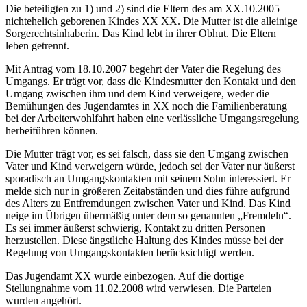
Die beteiligten zu 1) und 2) sind die Eltern des am XX.10.2005
nichtehelich geborenen Kindes XX XX. Die Mutter ist die alleinige
Sorgerechtsinhaberin. Das Kind lebt in ihrer Obhut. Die Eltern
leben getrennt.
Mit Antrag vom 18.10.2007 begehrt der Vater die Regelung des
Umgangs. Er trägt vor, dass die Kindesmutter den Kontakt und den
Umgang zwischen ihm und dem Kind verweigere, weder die
Bemühungen des Jugendamtes in XX noch die Familienberatung
bei der Arbeiterwohlfahrt haben eine verlässliche Umgangsregelung
herbeiführen können.
Die Mutter trägt vor, es sei falsch, dass sie den Umgang zwischen
Vater und Kind verweigern würde, jedoch sei der Vater nur äußerst
sporadisch an Umgangskontakten mit seinem Sohn interessiert. Er
melde sich nur in größeren Zeitabständen und dies führe aufgrund
des Alters zu Entfremdungen zwischen Vater und Kind. Das Kind
neige im Übrigen übermäßig unter dem so genannten „Fremdeln“.
Es sei immer äußerst schwierig, Kontakt zu dritten Personen
herzustellen. Diese ängstliche Haltung des Kindes müsse bei der
Regelung von Umgangskontakten berücksichtigt werden.
Das Jugendamt XX wurde einbezogen. Auf die dortige
Stellungnahme vom 11.02.2008 wird verwiesen. Die Parteien
wurden angehört.