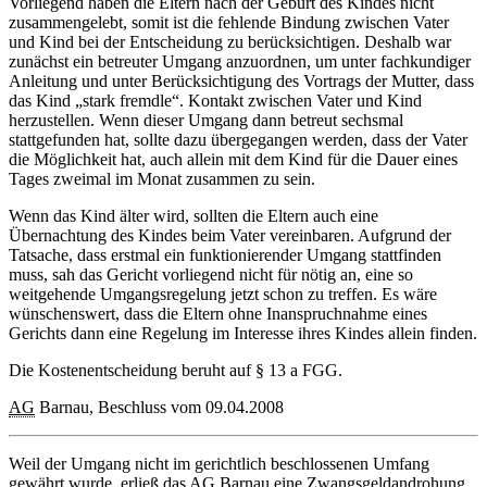
Vorliegend haben die Eltern nach der Geburt des Kindes nicht
zusammengelebt, somit ist die fehlende Bindung zwischen Vater
und Kind bei der Entscheidung zu berücksichtigen. Deshalb war
zunächst ein betreuter Umgang anzuordnen, um unter fachkundiger
Anleitung und unter Berücksichtigung des Vortrags der Mutter, dass
das Kind „stark fremdle“. Kontakt zwischen Vater und Kind
herzustellen. Wenn dieser Umgang dann betreut sechsmal
stattgefunden hat, sollte dazu übergegangen werden, dass der Vater
die Möglichkeit hat, auch allein mit dem Kind für die Dauer eines
Tages zweimal im Monat zusammen zu sein.
Wenn das Kind älter wird, sollten die Eltern auch eine
Übernachtung des Kindes beim Vater vereinbaren. Aufgrund der
Tatsache, dass erstmal ein funktionierender Umgang stattfinden
muss, sah das Gericht vorliegend nicht für nötig an, eine so
weitgehende Umgangsregelung jetzt schon zu treffen. Es wäre
wünschenswert, dass die Eltern ohne Inanspruchnahme eines
Gerichts dann eine Regelung im Interesse ihres Kindes allein finden.
Die Kostenentscheidung beruht auf § 13 a FGG.
AG
Barnau, Beschluss vom 09.04.2008
Weil der Umgang nicht im gerichtlich beschlossenen Umfang
gewährt wurde, erließ das
AG
Barnau eine Zwangsgeldandrohung.