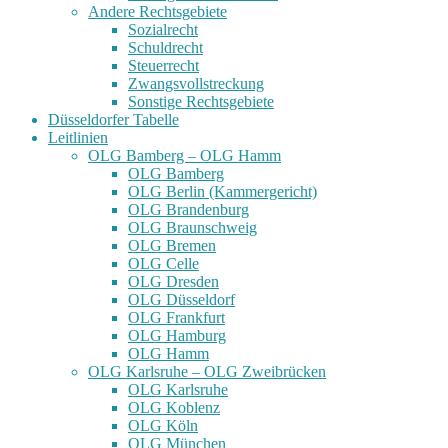
Andere Rechtsgebiete
Sozialrecht
Schuldrecht
Steuerrecht
Zwangsvollstreckung
Sonstige Rechtsgebiete
Düsseldorfer Tabelle
Leitlinien
OLG Bamberg – OLG Hamm
OLG Bamberg
OLG Berlin (Kammergericht)
OLG Brandenburg
OLG Braunschweig
OLG Bremen
OLG Celle
OLG Dresden
OLG Düsseldorf
OLG Frankfurt
OLG Hamburg
OLG Hamm
OLG Karlsruhe – OLG Zweibrücken
OLG Karlsruhe
OLG Koblenz
OLG Köln
OLG München