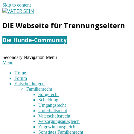
Skip to content
VATER
DIE Webseite für Trennungseltern
SEIN
Die Hunde-Community
Secondary Navigation Menu
Menu
Home
Forum
Entscheidungen
Familienrecht
Sorgerecht
Scheidung
Umgangsrecht
Unterhaltsrecht
Vaterschaftsrecht
Versorgungsausgleich
Zugewinnausgleich
Sonstiges Familienrecht