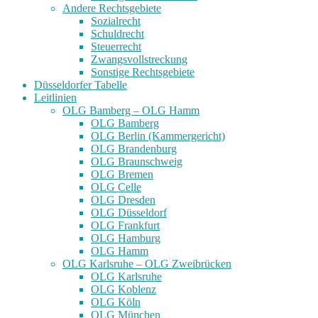
Andere Rechtsgebiete
Sozialrecht
Schuldrecht
Steuerrecht
Zwangsvollstreckung
Sonstige Rechtsgebiete
Düsseldorfer Tabelle
Leitlinien
OLG Bamberg – OLG Hamm
OLG Bamberg
OLG Berlin (Kammergericht)
OLG Brandenburg
OLG Braunschweig
OLG Bremen
OLG Celle
OLG Dresden
OLG Düsseldorf
OLG Frankfurt
OLG Hamburg
OLG Hamm
OLG Karlsruhe – OLG Zweibrücken
OLG Karlsruhe
OLG Koblenz
OLG Köln
OLG München