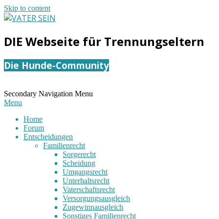
Skip to content
VATER
DIE Webseite für Trennungseltern
SEIN
Die Hunde-Community
Secondary Navigation Menu
Menu
Home
Forum
Entscheidungen
Familienrecht
Sorgerecht
Scheidung
Umgangsrecht
Unterhaltsrecht
Vaterschaftsrecht
Versorgungsausgleich
Zugewinnausgleich
Sonstiges Familienrecht