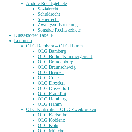
Andere Rechtsgebiete
Sozialrecht
Schuldrecht
Steuerrecht
Zwangsvollstreckung
Sonstige Rechtsgebiete
Düsseldorfer Tabelle
Leitlinien
OLG Bamberg – OLG Hamm
OLG Bamberg
OLG Berlin (Kammergericht)
OLG Brandenburg
OLG Braunschweig
OLG Bremen
OLG Celle
OLG Dresden
OLG Düsseldorf
OLG Frankfurt
OLG Hamburg
OLG Hamm
OLG Karlsruhe – OLG Zweibrücken
OLG Karlsruhe
OLG Koblenz
OLG Köln
OLG München