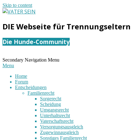
Skip to content
VATER
DIE Webseite für Trennungseltern
SEIN
Die Hunde-Community
Secondary Navigation Menu
Menu
Home
Forum
Entscheidungen
Familienrecht
Sorgerecht
Scheidung
Umgangsrecht
Unterhaltsrecht
Vaterschaftsrecht
Versorgungsausgleich
Zugewinnausgleich
Sonstiges Familienrecht