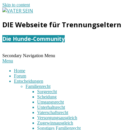
Skip to content
VATER
DIE Webseite für Trennungseltern
SEIN
Die Hunde-Community
Secondary Navigation Menu
Menu
Home
Forum
Entscheidungen
Familienrecht
Sorgerecht
Scheidung
Umgangsrecht
Unterhaltsrecht
Vaterschaftsrecht
Versorgungsausgleich
Zugewinnausgleich
Sonstiges Familienrecht