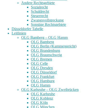
Andere Rechtsgebiete
Sozialrecht
Schuldrecht
Steuerrecht
Zwangsvollstreckung
Sonstige Rechtsgebiete
Düsseldorfer Tabelle
Leitlinien
OLG Bamberg – OLG Hamm
OLG Bamberg
OLG Berlin (Kammergericht)
OLG Brandenburg
OLG Braunschweig
OLG Bremen
OLG Celle
OLG Dresden
OLG Düsseldorf
OLG Frankfurt
OLG Hamburg
OLG Hamm
OLG Karlsruhe – OLG Zweibrücken
OLG Karlsruhe
OLG Koblenz
OLG Köln
OLG München