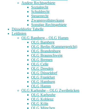
Andere Rechtsgebiete
Sozialrecht
Schuldrecht
Steuerrecht
Zwangsvollstreckung
Sonstige Rechtsgebiete
Düsseldorfer Tabelle
Leitlinien
OLG Bamberg – OLG Hamm
OLG Bamberg
OLG Berlin (Kammergericht)
OLG Brandenburg
OLG Braunschweig
OLG Bremen
OLG Celle
OLG Dresden
OLG Düsseldorf
OLG Frankfurt
OLG Hamburg
OLG Hamm
OLG Karlsruhe – OLG Zweibrücken
OLG Karlsruhe
OLG Koblenz
OLG Köln
OLG München