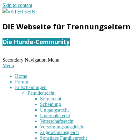
Skip to content
VATER
DIE Webseite für Trennungseltern
SEIN
Die Hunde-Community
Secondary Navigation Menu
Menu
Home
Forum
Entscheidungen
Familienrecht
Sorgerecht
Scheidung
Umgangsrecht
Unterhaltsrecht
Vaterschaftsrecht
Versorgungsausgleich
Zugewinnausgleich
Sonstiges Familienrecht