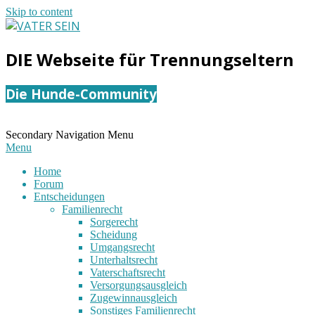
Skip to content
VATER
DIE Webseite für Trennungseltern
SEIN
Die Hunde-Community
Secondary Navigation Menu
Menu
Home
Forum
Entscheidungen
Familienrecht
Sorgerecht
Scheidung
Umgangsrecht
Unterhaltsrecht
Vaterschaftsrecht
Versorgungsausgleich
Zugewinnausgleich
Sonstiges Familienrecht