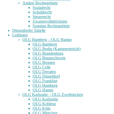
Andere Rechtsgebiete
Sozialrecht
Schuldrecht
Steuerrecht
Zwangsvollstreckung
Sonstige Rechtsgebiete
Düsseldorfer Tabelle
Leitlinien
OLG Bamberg – OLG Hamm
OLG Bamberg
OLG Berlin (Kammergericht)
OLG Brandenburg
OLG Braunschweig
OLG Bremen
OLG Celle
OLG Dresden
OLG Düsseldorf
OLG Frankfurt
OLG Hamburg
OLG Hamm
OLG Karlsruhe – OLG Zweibrücken
OLG Karlsruhe
OLG Koblenz
OLG Köln
OLG München